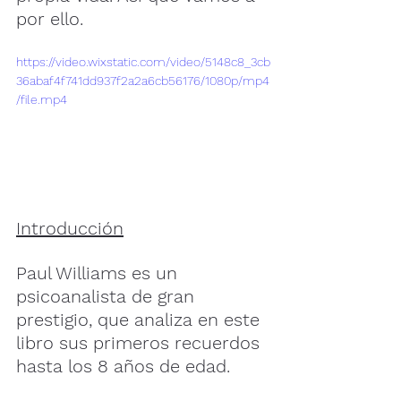
por ello. 
https://video.wixstatic.com/video/5148c8_3cb
36abaf4f741dd937f2a2a6cb56176/1080p/mp4
/file.mp4
Introducción
Paul Williams es un 
psicoanalista de gran 
prestigio, que analiza en este 
libro sus primeros recuerdos 
hasta los 8 años de edad.