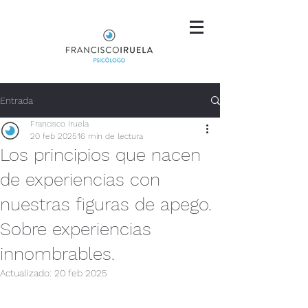
Entrada
Francisco Iruela
20 feb 2025
16 min de lectura
Los principios que nacen
de experiencias con
nuestras figuras de apego.
Sobre experiencias
innombrables.
Actualizado:
20 feb 2025