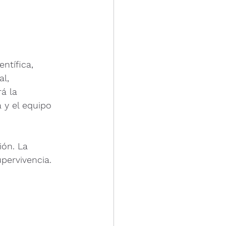
ntífica, 
l, 
á la 
 y el equipo 
 
ón. La 
pervivencia. 