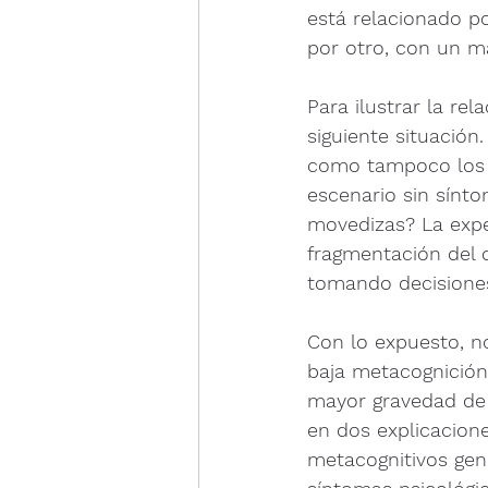
está relacionado po
por otro, con un ma
Para ilustrar la re
siguiente situación
como tampoco los a
escenario sin sínto
movedizas? La exper
fragmentación del di
tomando decisiones
Con lo expuesto, n
baja metacognición 
mayor gravedad de 
en dos explicacione
metacognitivos gen