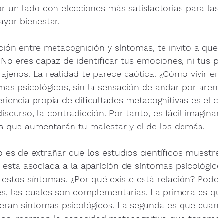
r un lado con elecciones más satisfactorias para la
yor bienestar. 
lación entre metacognición y síntomas, te invito a que
. No eres capaz de identificar tus emociones, ni tus
jenos. La realidad te parece caótica. ¿Cómo vivir e
mas psicológicos, sin la sensación de andar por aren
iencia propia de dificultades metacognitivas es el c
scurso, la contradicción. Por tanto, es fácil imagina
 que aumentarán tu malestar y el de los demás. 
o es de extrañar que los estudios científicos muest
está asociada a la aparición de síntomas psicológic
estos síntomas. ¿Por qué existe está relación? Pod
s, las cuales son complementarias. La primera es que
eran síntomas psicológicos. La segunda es que cua