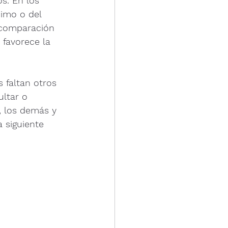
s. En los 
imo o del 
 comparación 
 favorece la 
 faltan otros 
ltar o 
, los demás y 
 siguiente 