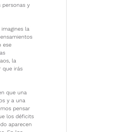
s personas y 
 imagines la 
 pensamientos 
n ese 
as 
aos, la 
r que irás 
ren que una 
os y a una 
emos pensar 
 los déficits 
ndo aparecen 