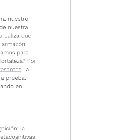
era nuestro 
 de nuestra 
a caliza que 
l armazón! 
tamos para 
fortaleza? Por 
resantes
, la 
 a prueba, 
mando en 
ición: la 
etacognitivas 